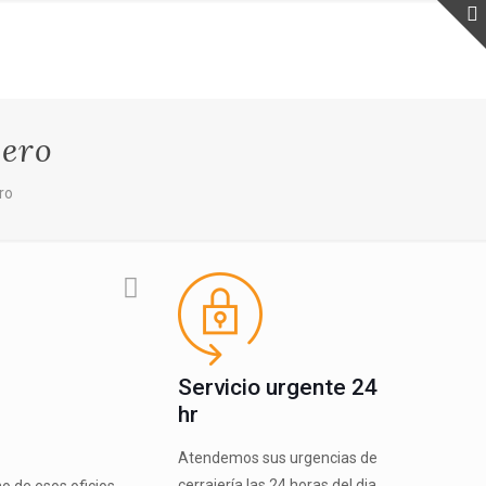
jero
ro
Servicio urgente 24
hr
Atendemos sus urgencias de
cerrajería las 24 horas del dia.