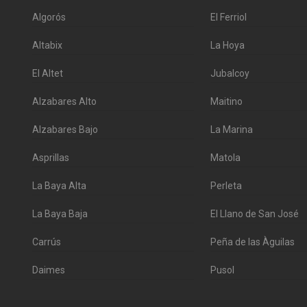
Algorós
El Ferriol
Altabix
La Hoya
El Altet
Jubalcoy
Alzabares Alto
Maitino
Alzabares Bajo
La Marina
Asprillas
Matola
La Baya Alta
Perleta
La Baya Baja
El Llano de San José
Carrús
Peña de las Àguilas
Daimes
Pusol