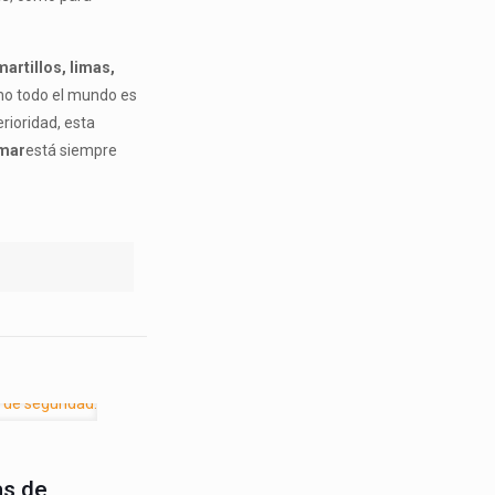
martillos, limas,
 no todo el mundo es
ioridad, esta
mar
está siempre
as de