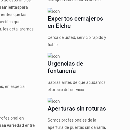
no de esos oficios,
ramientas
para
nentes que las
Expertos cerrajeros
pecífico que
en Elche
r
, les detallaremos
Cerca de usted, servicio rápido y
fiable
Urgencias de
fontanería
Sabras antes de que acudamos
as
, en especial
el precio del servicio
Aperturas sin roturas
rofesional en
Somos profesionales de la
ran variedad
entre
apertura de puertas sin dañarla,