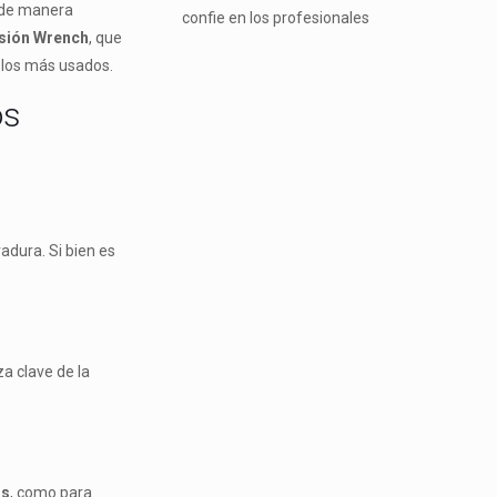
o de manera
confie en los profesionales
sión Wrench
, que
 los más usados.
os
radura. Si bien es
za clave de la
as
, como para