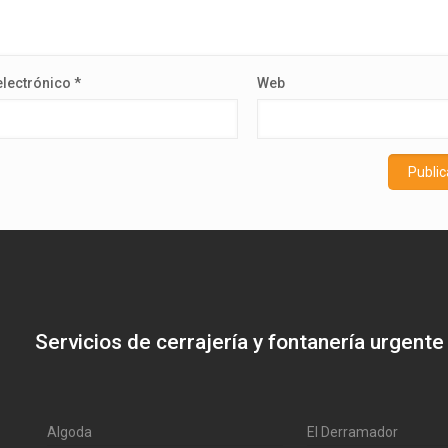
electrónico
*
Web
Servicios de cerrajería y fontanería urgente
Algoda
El Derramador