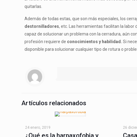
quitarlas.
Además de todas estas, que son más especiales, los cerr
destornilladores
, etc. Las herramientas facilitan la labo
capaz de solucionar un problema con la cerradura, aún c
profesión requiere de
conocimientos y habilidad.
Si nece
disponible para solucionar cualquier tipo de rotura o probl
Artículos relacionados
24 enero, 2019
26 dici
¿Qué es la harpaxofobia y
Casa