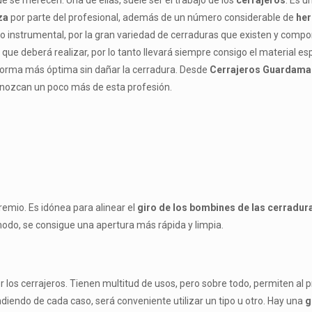
e se merecen. Una de ellas, suele ser el trabajo de los
cerrajeros
. Es u
za
por parte del profesional, además de un número considerable de
her
o instrumental, por la gran variedad de cerraduras que existen y compo
que deberá realizar, por lo tanto llevará siempre consigo el material es
 forma más óptima sin dañar la cerradura. Desde
Cerrajeros Guardama
onozcan un poco más de esta profesión.
emio. Es idónea para alinear el
giro de los bombines de las cerradur
modo, se consigue una apertura más rápida y limpia.
los cerrajeros. Tienen multitud de usos, pero sobre todo, permiten al p
iendo de cada caso, será conveniente utilizar un tipo u otro. Hay una
g