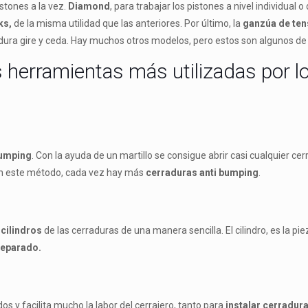
istones a la vez.
Diamond
, para trabajar los pistones a nivel individual 
ks,
de la misma utilidad que las anteriores. Por último, la
ganzúa de ten
adura gire y ceda. Hay muchos otros modelos, pero estos son algunos de
 herramientas más utilizadas por l
umping
. Con la ayuda de un martillo se consigue abrir casi cualquier cer
izan este método, cada vez hay más
cerraduras anti bumping
.
 cilindros
de las cerraduras de una manera sencilla. El cilindro, es la pie
eparado.
 y facilita mucho la labor del cerrajero, tanto para
instalar cerradur