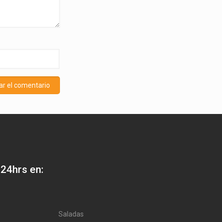
 24hrs en:
Saladas