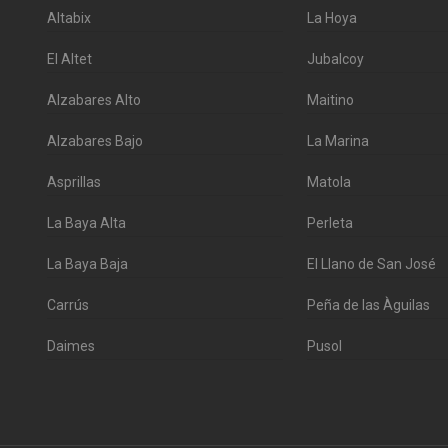
Altabix
La Hoya
El Altet
Jubalcoy
Alzabares Alto
Maitino
Alzabares Bajo
La Marina
Asprillas
Matola
La Baya Alta
Perleta
La Baya Baja
El Llano de San José
Carrús
Peña de las Àguilas
Daimes
Pusol