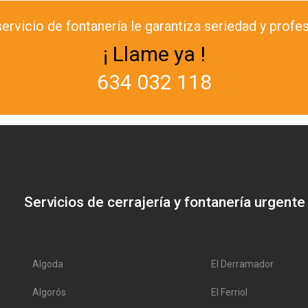
ervicio de fontanería le garantiza seriedad y profes
¡ Llame ya !
634 032 118
Servicios de cerrajería y fontanería urgente
Algoda
El Derramador
Algorós
El Ferriol