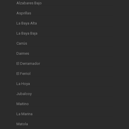
Alzabares Bajo
Asprillas
La Baya Alta
La Baya Baja
Carrús
Daimes
El Derramador
El Ferriol
La Hoya
Jubalcoy
Maitino
La Marina
Matola