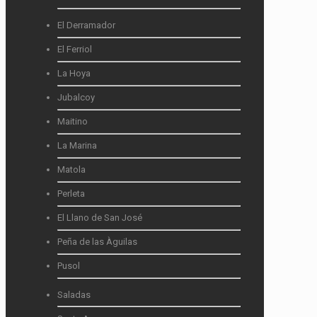
El Derramador
El Ferriol
La Hoya
Jubalcoy
Maitino
La Marina
Matola
Perleta
El Llano de San José
Peña de las Àguilas
Pusol
Saladas