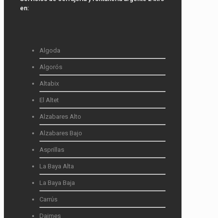
en:
Algoda
Algorós
Altabix
El Altet
Alzabares Alto
Alzabares Bajo
Asprillas
La Baya Alta
La Baya Baja
Carrús
Daimes