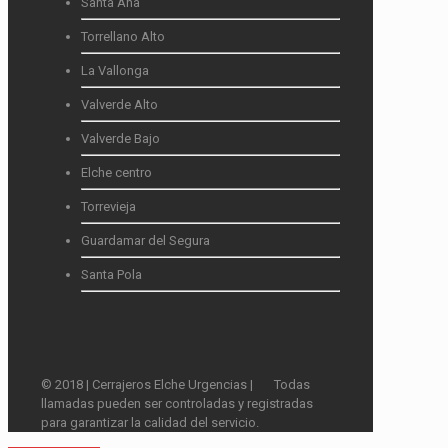
Santa Ana
Torrellano Alto
La Vallonga
Valverde Alto
Valverde Bajo
Elche centro
Torrevieja
Guardamar del Segura
Santa Pola
© 2018 | Cerrajeros Elche Urgencias |
Todas
llamadas pueden ser controladas y registradas
para garantizar la calidad del servicio.