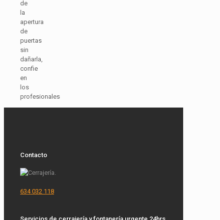
de
la
apertura
de
puertas
sin
dañarla,
confie
en
los
profesionales
Contacto
634 032 118
Servicios de cerrajería y fontanería urgente 24hrs