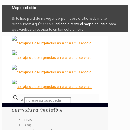
Mapa del sitio
Si te has perdido navegando por nuestro sitio web ¡no te
preocupes! Aquí tienes el
enlace directo al mapa del sitio
para
que vuelvas a reubicarte en tan sólo un clic.
✕
cerradura invisible
Inicio
Blog