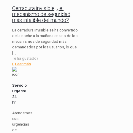
Cerradura invisible, ¿el
mecanismo de seguridad
más infalible del mundo?
La cerradura invisible se ha convertido
de la noche a la mañana en uno de los
mecanismos de seguridad más
demandados por los usuarios, lo que
[…]
Te ha gustado?
0
Leer más
Servicio
urgente
24
hr
Atendemos
sus
urgencias
de