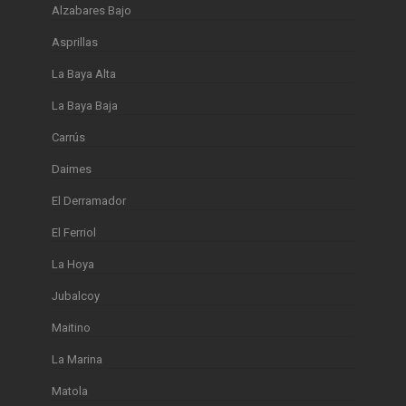
Alzabares Bajo
Asprillas
La Baya Alta
La Baya Baja
Carrús
Daimes
El Derramador
El Ferriol
La Hoya
Jubalcoy
Maitino
La Marina
Matola